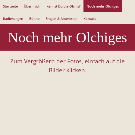
Jump to navigation
Startseite
Über mich
Kennst Du die Olchis?
Noch mehr Olchiges
Radierungen
Bühne
Fragen & Antworten
Kontakt
Noch mehr Olchiges
Zum Vergrößern der Fotos, einfach auf die
Bilder klicken.