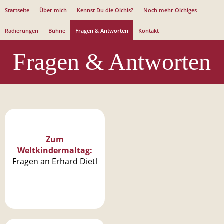
Jump to navigation
Startseite
Über mich
Kennst Du die Olchis?
Noch mehr Olchiges
Radierungen
Bühne
Fragen & Antworten
Kontakt
Fragen & Antworten
F
r
Zum
a
Weltkindermaltag:
g
Fragen an Erhard Dietl
e
n
&