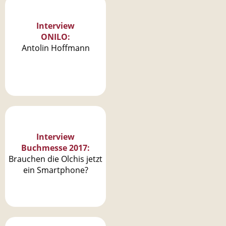
A
n
Interview
ONILO:
t
Antolin Hoffmann
w
o
r
t
e
Interview
n
Buchmesse 2017:
Brauchen die Olchis jetzt
ein Smartphone?